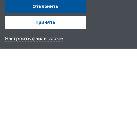
Отклонить
Принять
Настроить файлы cookie
ЮКОЛА-ИНФО-Брест
О компании
Новости
Прайс
Реальная автоматизация
Политика обработки персональных данных
Политика обработки персональных данных соискателей
Отзыв согласия на обработку персональных данных
Политика в отношении обработки файлов cookie
Популярные продукты 1С
1SOFT: Модуль интеграции EDI